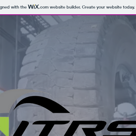
igned with the
.com
website builder. Create your website today.